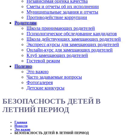
Независимая оценка качества
Сметы и отчеты об их исполнении
Муниципальные задания и отчеты
Противодействие коррупции
Родителям
Школа принимающих родителей
Психологическое обследование кандидатов
Школа действующих замещающих родителей
Экспресс-курсы для замещающих родителей
Онлайн-курс для замещающих родителей
Клуб замещающих родителей
Гостевой режим
Полезно
Это важно
Часто задаваемые вопросы
Фотогалерея
Детские конкурсы
БЕЗОПАСНОСТЬ ДЕТЕЙ В
ЛЕТНИЙ ПЕРИОД
Главная
Новости
Это важно
БЕЗОПАСНОСТЬ ДЕТЕЙ В ЛЕТНИЙ ПЕРИОД