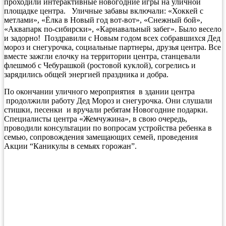
проходили интерактивные новогодние игры на уличной
площадке центра. Уличные забавы включали: «Хоккей с
метлами», «Ёлка в Новый год вот-вот», «Снежный бой»,
«Аквапарк по-сибирски», «Карнавальный забег». Было весело
и задорно! Поздравили с Новым годом всех собравшихся Дед
мороз и снегурочка, социальные партнеры, друзья центра. Все
вместе зажгли елочку на территории центра, станцевали
флешмоб с Чебурашкой (ростовой куклой), согрелись и
зарядились общей энергией праздника и добра.
По окончании уличного мероприятия в здании центра
продолжили работу Дед Мороз и снегурочка. Они слушали
стишки, песенки и вручали ребятам Новогодние подарки.
Специалисты центра «Жемчужина», в свою очередь,
проводили консультации по вопросам устройства ребенка в
семью, сопровождения замещающих семей, проведения
Акции “Каникулы в семьях горожан”.