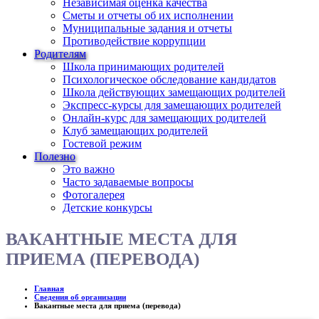
Независимая оценка качества
Сметы и отчеты об их исполнении
Муниципальные задания и отчеты
Противодействие коррупции
Родителям
Школа принимающих родителей
Психологическое обследование кандидатов
Школа действующих замещающих родителей
Экспресс-курсы для замещающих родителей
Онлайн-курс для замещающих родителей
Клуб замещающих родителей
Гостевой режим
Полезно
Это важно
Часто задаваемые вопросы
Фотогалерея
Детские конкурсы
ВАКАНТНЫЕ МЕСТА ДЛЯ
ПРИЕМА (ПЕРЕВОДА)
Главная
Сведения об организации
Вакантные места для приема (перевода)