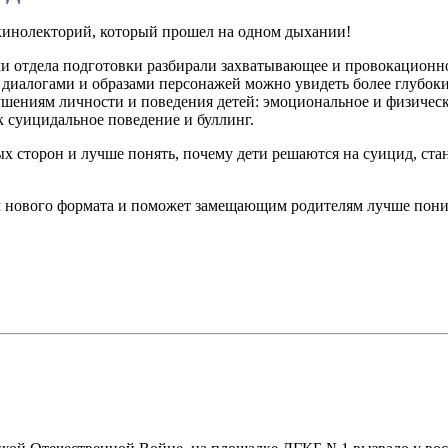
-кинолекторий, который прошел на одном дыхании!
и отдела подготовки разбирали захватывающее и провокационно
м, диалогами и образами персонажей можно увидеть более глуб
ушениям личности и поведения детей: эмоциональное и физичес
к суицидальное поведение и буллинг.
х сторон и лучше понять, почему дети решаются на суицид, ста
ч нового формата и поможет замещающим родителям лучше поним