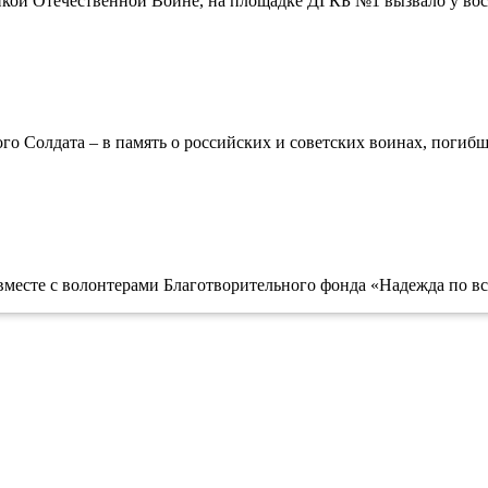
кой Отечественной Войне, на площадке ДГКБ №1 вызвало у восп
ого Солдата – в память о российских и советских воинах, погибш
месте с волонтерами Благотворительного фонда «Надежда по все