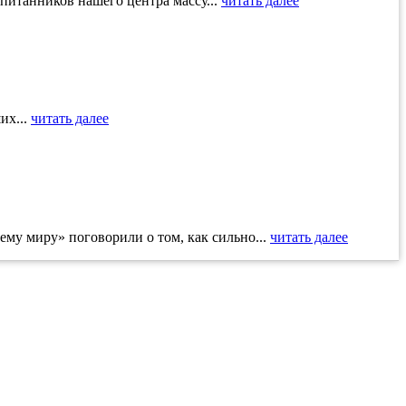
итанников нашего центра массу...
читать далее
их...
читать далее
му миру» поговорили о том, как сильно...
читать далее