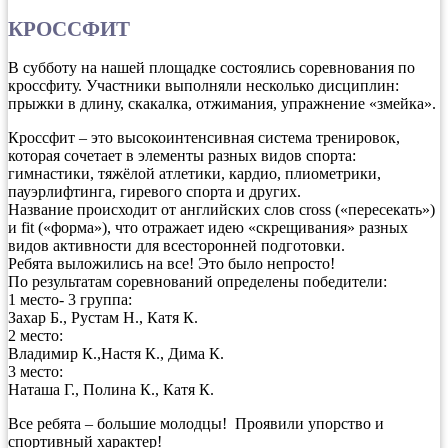
КРОССФИТ
В субботу на нашей площадке состоялись соревнования по
кроссфиту. Участники выполняли несколько дисциплин:
прыжки в длину, скакалка, отжимания, упражнение «змейка».
Кроссфит – это высокоинтенсивная система тренировок,
которая сочетает в элементы разных видов спорта:
гимнастики, тяжёлой атлетики, кардио, плиометрики,
пауэрлифтинга, гиревого спорта и других.
Название происходит от английских слов cross («пересекать»)
и fit («форма»), что отражает идею «скрещивания» разных
видов активности для всесторонней подготовки.
Ребята выложились на все! Это было непросто!
По результатам соревнований определены победители:
1 место- 3 группа:
Захар Б., Рустам Н., Катя К.
2 место:
Владимир К.,Настя К., Дима К.
3 место:
Наташа Г., Полина К., Катя К.
Все ребята – большие молодцы! Проявили упорство и
спортивный характер!