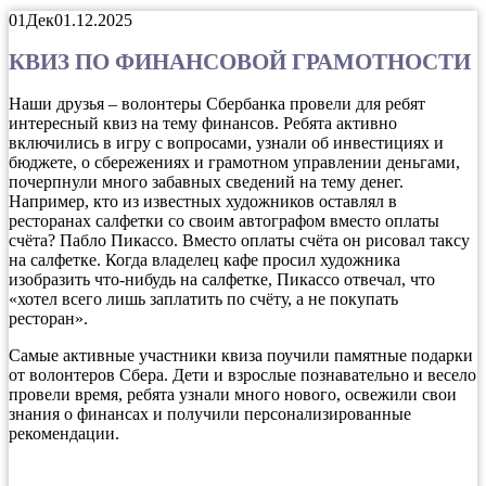
01
Дек
01.12.2025
КВИЗ ПО ФИНАНСОВОЙ ГРАМОТНОСТИ
Наши друзья – волонтеры Сбербанка провели для ребят
интересный квиз на тему финансов. Ребята активно
включились в игру с вопросами, узнали об инвестициях и
бюджете, о сбережениях и грамотном управлении деньгами,
почерпнули много забавных сведений на тему денег.
Например, кто из известных художников оставлял в
ресторанах салфетки со своим автографом вместо оплаты
счёта? Пабло Пикассо. Вместо оплаты счёта он рисовал таксу
на салфетке. Когда владелец кафе просил художника
изобразить что-нибудь на салфетке, Пикассо отвечал, что
«хотел всего лишь заплатить по счёту, а не покупать
ресторан».
Самые активные участники квиза поучили памятные подарки
от волонтеров Сбера. Дети и взрослые познавательно и весело
провели время, ребята узнали много нового, освежили свои
знания о финансах и получили персонализированные
рекомендации.