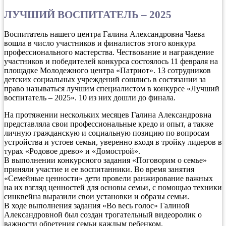
ЛУЧШИЙ ВОСПИТАТЕЛЬ – 2025
Воспитатель нашего центра Галина Александровна Чаева
вошла в число участников и финалистов этого конкура
профессионального мастерства. Чествование и награждение
участников и победителей конкурса состоялось 11 февраля на
площадке Молодежного центра «Патриот». 13 сотрудников
детских социальных учреждений сошлись в состязании за
право называться лучшим специалистом в конкурсе «Лучший
воспитатель – 2025». 10 из них дошли до финала.
На протяжении нескольких месяцев Галина Александровна
представляла свои профессиональные кредо и опыт, а также
личную гражданскую и социальную позицию по вопросам
устройства и устоев семьи, уверенно входя в тройку лидеров в
турах «Родовое древо» и «Домострой».
В выполнении конкурсного задания «Поговорим о семье»
приняли участие и ее воспитанники. Во время занятия
«Семейные ценности» дети провели ранжирование важных
на их взгляд ценностей для основы семьи, с помощью техники
синквейна выразили свои установки и образы семьи.
В ходе выполнения задания «Во весь голос» Галиной
Александровной был создан трогательный видеоролик о
важности обретения семьи каждым ребенком.