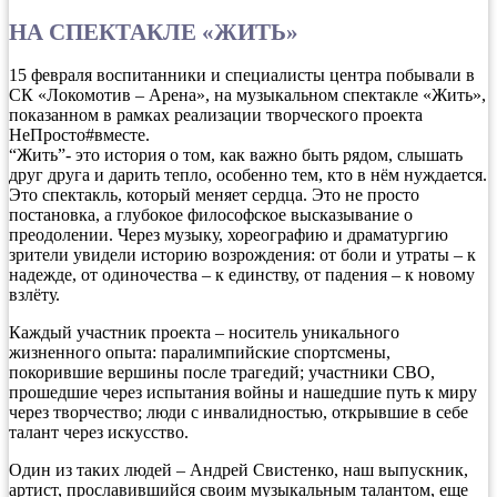
НА СПЕКТАКЛЕ «ЖИТЬ»
15 февраля воспитанники и специалисты центра побывали в
СК «Локомотив – Арена», на музыкальном спектакле «Жить»,
показанном в рамках реализации творческого проекта
НеПросто#вместе.
“Жить”- это история о том, как важно быть рядом, слышать
друг друга и дарить тепло, особенно тем, кто в нём нуждается.
Это спектакль, который меняет сердца. Это не просто
постановка, а глубокое философское высказывание о
преодолении. Через музыку, хореографию и драматургию
зрители увидели историю возрождения: от боли и утраты – к
надежде, от одиночества – к единству, от падения – к новому
взлёту.
Каждый участник проекта – носитель уникального
жизненного опыта: паралимпийские спортсмены,
покорившие вершины после трагедий; участники СВО,
прошедшие через испытания войны и нашедшие путь к миру
через творчество; люди с инвалидностью, открывшие в себе
талант через искусство.
Один из таких людей – Андрей Свистенко, наш выпускник,
артист, прославившийся своим музыкальным талантом, еще