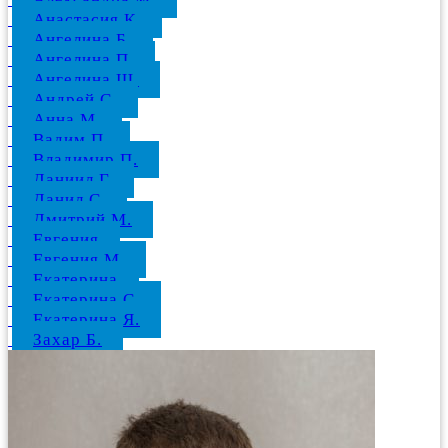
Анастасия К.
Ангелина Б.
Ангелина П.
Ангелина Ш.
Андрей С.
Анна М.
Вадим П.
Владимир П.
Даниил Г.
Данил С.
Дмитрий М.
Евгения
Евгения М.
Екатерина
Екатерина С.
Екатерина Я.
Захар Б.