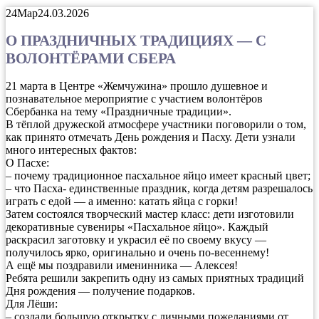
24
Мар
24.03.2026
О ПРАЗДНИЧНЫХ ТРАДИЦИЯХ — С
ВОЛОНТЁРАМИ СБЕРА
21 марта в Центре «Жемчужина» прошло душевное и
познавательное мероприятие с участием волонтёров
Сбербанка на тему «Праздничные традиции».
В тёплой дружеской атмосфере участники поговорили о том,
как принято отмечать День рождения и Пасху. Дети узнали
много интересных фактов:
О Пасхе:
– почему традиционное пасхальное яйцо имеет красный цвет;
– что Пасха- единственные праздник, когда детям разрешалось
играть с едой — а именно: катать яйца с горки!
Затем состоялся творческий мастер класс: дети изготовили
декоративные сувениры «Пасхальное яйцо». Каждый
раскрасил заготовку и украсил её по своему вкусу —
получилось ярко, оригинально и очень по-весеннему!
А ещё мы поздравили именинника — Алексея!
Ребята решили закрепить одну из самых приятных традиций
Дня рождения — получение подарков.
Для Лёши:
– создали большую открытку с личными пожеланиями от