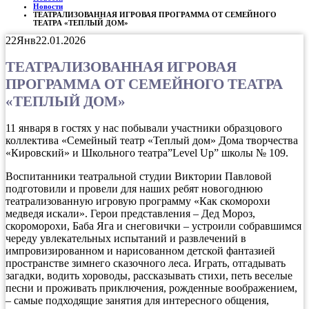
Новости
ТЕАТРАЛИЗОВАННАЯ ИГРОВАЯ ПРОГРАММА ОТ СЕМЕЙНОГО
ТЕАТРА «ТЕПЛЫЙ ДОМ»
22
Янв
22.01.2026
ТЕАТРАЛИЗОВАННАЯ ИГРОВАЯ
ПРОГРАММА ОТ СЕМЕЙНОГО ТЕАТРА
«ТЕПЛЫЙ ДОМ»
11 января в гостях у нас побывали участники образцового
коллектива «Семейный театр «Теплый дом» Дома творчества
«Кировский» и Школьного театра”Level Up” школы № 109.
Воспитанники театральной студии Виктории Павловой
подготовили и провели для наших ребят новогоднюю
театрализованную игровую программу «Как скоморохи
медведя искали». Герои представления – Дед Мороз,
скороморохи, Баба Яга и снеговички – устроили собравшимся
череду увлекательных испытаний и развлечений в
импровизированном и нарисованном детской фантазией
пространстве зимнего сказочного леса. Играть, отгадывать
загадки, водить хороводы, рассказывать стихи, петь веселые
песни и проживать приключения, рожденные воображением,
– самые подходящие занятия для интересного общения,