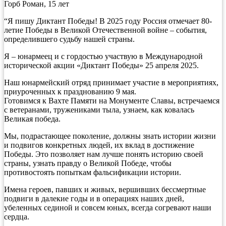
Горб Роман, 15 лет
“Я пишу Диктант Победы! В 2025 году Россия отмечает 80-
летие Победы в Великой Отечественной войне – события,
определившего судьбу нашей страны.
Я – юнармеец и с гордостью участвую в Международной
исторической акции «Диктант Победы» 25 апреля 2025.
Наш юнармейский отряд принимает участие в мероприятиях,
приуроченных к празднованию 9 мая.
Готовимся к Вахте Памяти на Монументе Славы, встречаемся
с ветеранами, тружениками тыла, узнаем, как ковалась
Великая победа.
Мы, подрастающее поколение, должны знать истории жизни
и подвигов конкретных людей, их вклад в достижение
Победы. Это позволяет нам лучше понять историю своей
страны, узнать правду о Великой Победе, чтобы
противостоять попыткам фальсификации истории.
Имена героев, павших и живых, вершивших бессмертные
подвиги в далекие годы и в операциях наших дней,
убеленных сединой и совсем юных, всегда согревают наши
сердца.