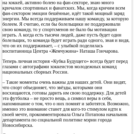
на хоккей, активно болею на фан-секторе, знаю много
кричалок спортивных и фанатских. Мы, когда кричим всем
фан-сектором эмоции бешённые, идёт такой мощный заряд
энергии. Мы всегда поддерживаем нашу команду, за которую
болеем. Я считаю, если бы болельщики не поддерживали
свою команду, то у спортсменов не было бы мотивации
играть. А когда есть тысячи людей, даже пусть будет один
болельщик, то команда будет играть ради одного, зная и видя,
что он их поддерживает, – с улыбкой поделилась
воспитанница Центра «Жемчужина» Наташа Гончарова.
Теперь личная история «Кубка Будущего» всегда будет перед
глазами с автографами хоккеистов молодежных команд
национальных сборных России.
– Такие моменты очень важны для наших детей. Они видят,
что спорт объединяет, что звёзды, которыми они
восхищаются, готовы дарить им свою поддержку. Для детей
эта футболка – не просто вещь, а символ веры в себя,
напоминание о том, что о них помнят и заботятся. Возможно,
именно это внимание станет для кого-то стимулом идти к
своей мечте, прокомментировала Ольга Потапова начальник
департамента по социальной политике мэрии города
Новосибирска.