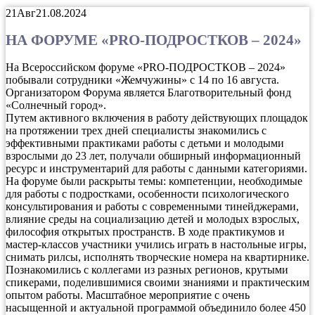
21
Авг
21.08.2024
НА ФОРУМЕ «PRO-ПОДРОСТКОВ – 2024»
На Всероссийском форуме «PRO-ПОДРОСТКОВ – 2024»
побывали сотрудники «Жемчужины» с 14 по 16 августа.
Организатором Форума является Благотворительный фонд
«Солнечный город».
Путем активного включения в работу действующих площадок
на протяжении трех дней специалисты знакомились с
эффективными практиками работы с детьми и молодыми
взрослыми до 23 лет, получали обширный информационный
ресурс и инструментарий для работы с данными категориями.
На форуме были раскрыты темы: компетенции, необходимые
для работы с подростками, особенности психологического
консультирования и работы с современными тинейджерами,
влияние среды на социализацию детей и молодых взрослых,
философия открытых пространств. В ходе практикумов и
мастер-классов участники учились играть в настольные игры,
снимать рилсы, исполнять творческие номера на квартирнике.
Познакомились с коллегами из разных регионов, крутыми
спикерами, поделившимися своими знаниями и практическим
опытом работы. Масштабное мероприятие с очень
насыщенной и актуальной программой объединило более 450