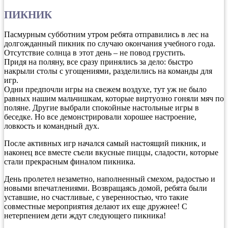
ПИКНИК
Пасмурным субботним утром ребята отправились в лес на
долгожданный пикник по случаю окончания учебного года.
Отсутствие солнца в этот день – не повод грустить.
Придя на поляну, все сразу принялись за дело: быстро
накрыли столы с угощениями, разделились на команды для
игр.
Одни предпочли игры на свежем воздухе, тут уж не было
равных нашим мальчишкам, которые виртуозно гоняли мяч по
поляне. Другие выбрали спокойные настольные игры в
беседке. Но все демонстрировали хорошее настроение,
ловкость и командный дух.
После активных игр начался самый настоящий пикник, и
наконец все вместе съели вкусные пиццы, сладости, которые
стали прекрасным финалом пикника.
День пролетел незаметно, наполненный смехом, радостью и
новыми впечатлениями. Возвращаясь домой, ребята были
уставшие, но счастливые, с уверенностью, что такие
совместные мероприятия делают их еще дружнее! С
нетерпением дети ждут следующего пикника!