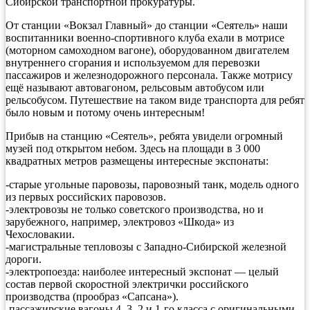
Сибирской транспортной прокуратуры.
От станции «Вокзал Главный» до станции «Сеятель» наши
воспитанники военно-спортивного клуба ехали в мотрисе
(моторном самоходном вагоне), оборудованном двигателем
внутреннего сгорания и используемом для перевозки
пассажиров и железнодорожного персонала. Также мотрису
ещё называют автовагоном, рельсовым автобусом или
рельсобусом. Путешествие на таком виде транспорта для ребят
было новым и потому очень интересным!
Прибыв на станцию «Сеятель», ребята увидели огромный
музей под открытом небом. Здесь на площади в 3 000
квадратных метров размещены интересные экспонаты:
-старые угольные паровозы, паровозный танк, модель одного
из первых российских паровозов.
-электровозы не только советского производства, но и
зарубежного, например, электровоз «Шкода» из
Чехословакии.
-магистральные тепловозы с Западно-Сибирской железной
дороги.
-электропоезда: наиболее интересный экспонат — целый
состав первой скоростной электрички российского
производства (прообраз «Сапсана»).
-пассажирские вагоны 4, 3, 2 и 1-го класса с оригинальными