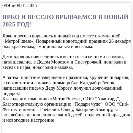
09
Янв
09.01.2025
ЯРКО И ВЕСЕЛО ВРЫВАЕМСЯ В НОВЫЙ
2025 ГОД!
Ярко и весело ворвались в новый год вместе с компанией
«МетроFitness». Подаренный новогодний праздник 26 декабря
был красочным, эмоциональным и веселым.
Дети вдоволь навеселились вместе со сказочными героями,
натанцевались с Дедом Морозом и Снегурочкой, поиграли в
веселые игры, новогодние забавы.
А затем -приятное завершение праздника, вручение подарков,
в соответствии с пожеланиями ребят. Каждый ребенок,
написавший письмо Деду Морозу, получил долгожданный
подарок!
Благодарим компанию «МетроFitness», ООО “Авангард”,
Благотворительную организацию “Подари чудо”, ООО “Сиб-
Фитнес и лично – Гребенюк Ольгу, Багирову Эльвиру, за
волшебные исполнения желаний детей, подаренный праздник
и новогоднее настроение